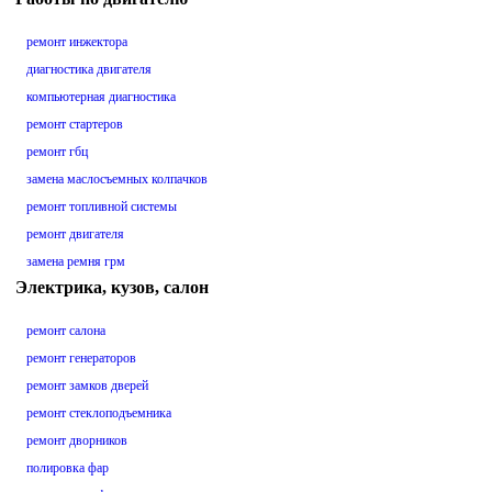
ремонт инжектора
диагностика двигателя
компьютерная диагностика
ремонт стартеров
ремонт гбц
замена маслосъемных колпачков
ремонт топливной системы
ремонт двигателя
замена ремня грм
Электрика, кузов, салон
ремонт салона
ремонт генераторов
ремонт замков дверей
ремонт стеклоподъемника
ремонт дворников
полировка фар