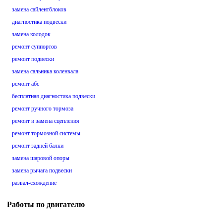
замена сайлентблоков
диагностика подвески
замена колодок
ремонт суппортов
ремонт подвески
замена сальника коленвала
ремонт абс
бесплатная диагностика подвески
ремонт ручного тормоза
ремонт и замена сцепления
ремонт тормозной системы
ремонт задней балки
замена шаровой опоры
замена рычага подвески
развал-схождение
Работы по двигателю