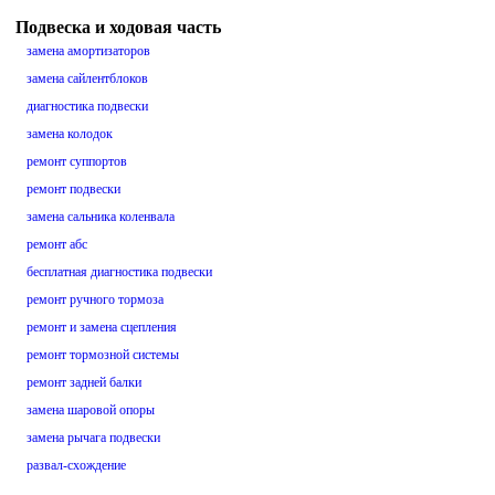
Подвеска и ходовая часть
замена амортизаторов
замена сайлентблоков
диагностика подвески
замена колодок
ремонт суппортов
ремонт подвески
замена сальника коленвала
ремонт абс
бесплатная диагностика подвески
ремонт ручного тормоза
ремонт и замена сцепления
ремонт тормозной системы
ремонт задней балки
замена шаровой опоры
замена рычага подвески
развал-схождение