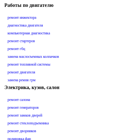
Работы по двигателю
ремонт инжектора
диагностика двигателя
компьютерная диагностика
ремонт стартеров
ремонт гбц
замена маслосъемных колпачков
ремонт топливной системы
ремонт двигателя
замена ремня грм
Электрика, кузов, салон
ремонт салона
ремонт генераторов
ремонт замков дверей
ремонт стеклоподъемника
ремонт дворников
полировка фар