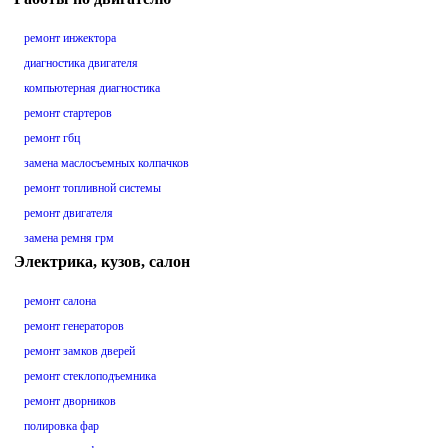
ремонт инжектора
диагностика двигателя
компьютерная диагностика
ремонт стартеров
ремонт гбц
замена маслосъемных колпачков
ремонт топливной системы
ремонт двигателя
замена ремня грм
Электрика, кузов, салон
ремонт салона
ремонт генераторов
ремонт замков дверей
ремонт стеклоподъемника
ремонт дворников
полировка фар