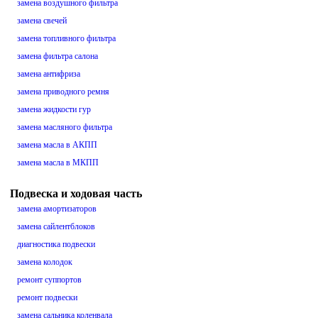
замена воздушного фильтра
замена свечей
замена топливного фильтра
замена фильтра салона
замена антифриза
замена приводного ремня
замена жидкости гур
замена масляного фильтра
замена масла в АКПП
замена масла в МКПП
Подвеска и ходовая часть
замена амортизаторов
замена сайлентблоков
диагностика подвески
замена колодок
ремонт суппортов
ремонт подвески
замена сальника коленвала