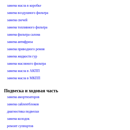
замена масла в коробке
замена воздушного фильтра
замена свечей
замена топливного фильтра
замена фильтра салона
замена антифриза
замена приводного ремня
замена жидкости гур
замена масляного фильтра
замена масла в АКПП
замена масла в МКПП
Подвеска и ходовая часть
замена амортизаторов
замена сайлентблоков
диагностика подвески
замена колодок
ремонт суппортов