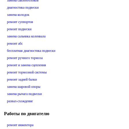
замена сайлентблоков
диагностика подвески
замена колодок
ремонт суппортов
ремонт подвески
замена сальника коленвала
ремонт абс
бесплатная диагностика подвески
ремонт ручного тормоза
ремонт и замена сцепления
ремонт тормозной системы
ремонт задней балки
замена шаровой опоры
замена рычага подвески
развал-схождение
Работы по двигателю
ремонт инжектора