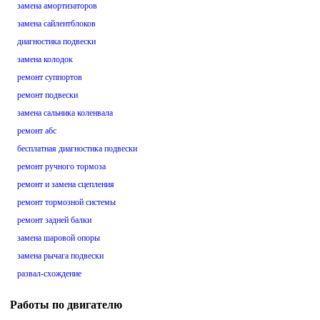
замена амортизаторов
замена сайлентблоков
диагностика подвески
замена колодок
ремонт суппортов
ремонт подвески
замена сальника коленвала
ремонт абс
бесплатная диагностика подвески
ремонт ручного тормоза
ремонт и замена сцепления
ремонт тормозной системы
ремонт задней балки
замена шаровой опоры
замена рычага подвески
развал-схождение
Работы по двигателю