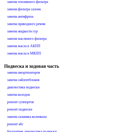
замена топливного фильтра
замена фильтра салона
замена антифриза
замена приводного ремня
замена жидкости гур
замена масляного фильтра
замена масла в АКПП
замена масла в МКПП
Подвеска и ходовая часть
замена амортизаторов
замена сайлентблоков
диагностика подвески
замена колодок
ремонт суппортов
ремонт подвески
замена сальника коленвала
ремонт абс
бесплатная диагностика подвески