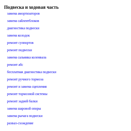
Подвеска и ходовая часть
замена амортизаторов
замена сайлентблоков
диагностика подвески
замена колодок
ремонт суппортов
ремонт подвески
замена сальника коленвала
ремонт абс
бесплатная диагностика подвески
ремонт ручного тормоза
ремонт и замена сцепления
ремонт тормозной системы
ремонт задней балки
замена шаровой опоры
замена рычага подвески
развал-схождение