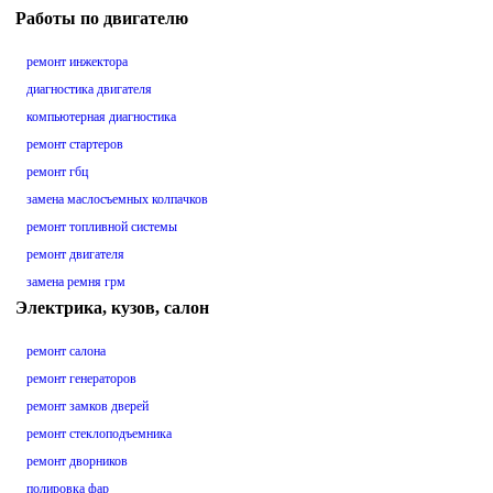
Работы по двигателю
ремонт инжектора
диагностика двигателя
компьютерная диагностика
ремонт стартеров
ремонт гбц
замена маслосъемных колпачков
ремонт топливной системы
ремонт двигателя
замена ремня грм
Электрика, кузов, салон
ремонт салона
ремонт генераторов
ремонт замков дверей
ремонт стеклоподъемника
ремонт дворников
полировка фар