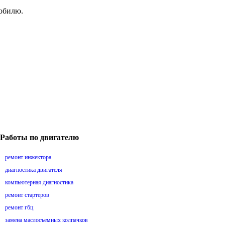
мобилю.
Работы по двигателю
ремонт инжектора
диагностика двигателя
компьютерная диагностика
ремонт стартеров
ремонт гбц
замена маслосъемных колпачков