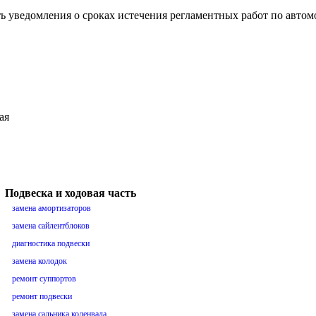
ть уведомления о сроках истечения регламентных работ по авто
ая
Подвеска и ходовая часть
замена амортизаторов
замена сайлентблоков
диагностика подвески
замена колодок
ремонт суппортов
ремонт подвески
замена сальника коленвала