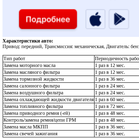
Характеристики авто:
Привод: передний, Трансмиссия: механическая, Двигатель: бен
Тип работ
Периодичность рабо
Замена моторного масла
1 раз в 12 мес.
Замена масляного фильтра
1 раз в 12 мес.
Замена тормозной жидкости
1 раз в 36 мес.
Замена салонного фильтра
1 раз в 24 мес.
Замена воздушного фильтра
1 раз в 24 мес.
Замена охлаждающей жидкости двигателя
1 раз в 60 мес.
Замена топливного фильтра
1 раз в 72 мес.
Замена приводного ремня (-ей)
1 раз в 48 мес.
Контроль/замена ремня/цепи ГРМ
1 раз в 48 мес.
Замена масла МКПП
1 раз в 36 мес.
Замена свечей зажигания
1 раз в 36 мес.