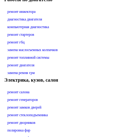
ремонт инжектора
диагностика двигателя
компьютерная диагностика
ремонт стартеров
ремонт гбц
замена маслосъемных колпачков
ремонт топливной системы
ремонт двигателя
замена ремня грм
Электрика, кузов, салон
ремонт салона
ремонт генераторов
ремонт замков дверей
ремонт стеклоподъемника
ремонт дворников
полировка фар