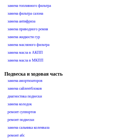
замена топливного фильтра
замена фильтра салона
замена антифриза
замена приводного ремня
замена жидкости гур
замена масляного фильтра
замена масла в АКПП
замена масла в МКПП
Подвеска и ходовая часть
замена амортизаторов
замена сайлентблоков
диагностика подвески
замена колодок
ремонт суппортов
ремонт подвески
замена сальника коленвала
ремонт абс