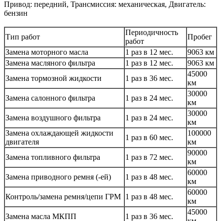
Привод: передний, Трансмиссия: механическая, Двигатель:
бензин
Периодичность
Тип работ
Пробег
работ
Замена моторного масла
1 раз в 12 мес.
9063 км
Замена масляного фильтра
1 раз в 12 мес.
9063 км
45000
Замена тормозной жидкости
1 раз в 36 мес.
км
30000
Замена салонного фильтра
1 раз в 24 мес.
км
30000
Замена воздушного фильтра
1 раз в 24 мес.
км
Замена охлаждающей жидкости
100000
1 раз в 60 мес.
двигателя
км
90000
Замена топливного фильтра
1 раз в 72 мес.
км
60000
Замена приводного ремня (-ей)
1 раз в 48 мес.
км
60000
Контроль/замена ремня/цепи ГРМ
1 раз в 48 мес.
км
45000
Замена масла МКПП
1 раз в 36 мес.
км