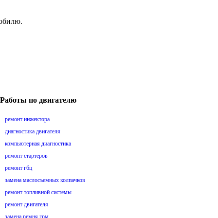
мобилю.
Работы по двигателю
ремонт инжектора
диагностика двигателя
компьютерная диагностика
ремонт стартеров
ремонт гбц
замена маслосъемных колпачков
ремонт топливной системы
ремонт двигателя
замена ремня грм