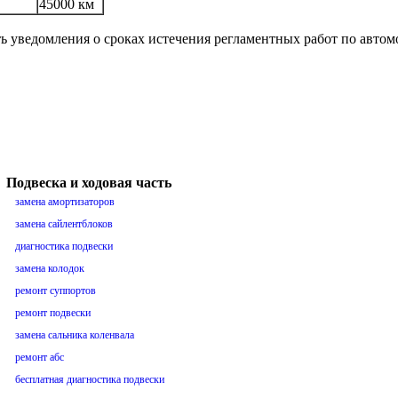
45000 км
ть уведомления о сроках истечения регламентных работ по авто
Подвеска и ходовая часть
замена амортизаторов
замена сайлентблоков
диагностика подвески
замена колодок
ремонт суппортов
ремонт подвески
замена сальника коленвала
ремонт абс
бесплатная диагностика подвески