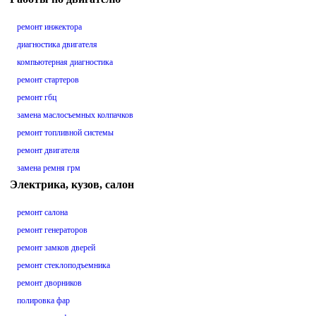
ремонт инжектора
диагностика двигателя
компьютерная диагностика
ремонт стартеров
ремонт гбц
замена маслосъемных колпачков
ремонт топливной системы
ремонт двигателя
замена ремня грм
Электрика, кузов, салон
ремонт салона
ремонт генераторов
ремонт замков дверей
ремонт стеклоподъемника
ремонт дворников
полировка фар