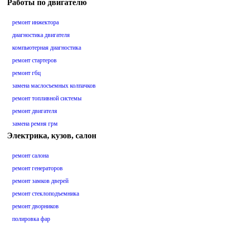
Работы по двигателю
ремонт инжектора
диагностика двигателя
компьютерная диагностика
ремонт стартеров
ремонт гбц
замена маслосъемных колпачков
ремонт топливной системы
ремонт двигателя
замена ремня грм
Электрика, кузов, салон
ремонт салона
ремонт генераторов
ремонт замков дверей
ремонт стеклоподъемника
ремонт дворников
полировка фар