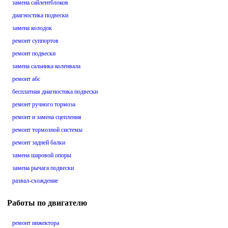
замена сайлентблоков
диагностика подвески
замена колодок
ремонт суппортов
ремонт подвески
замена сальника коленвала
ремонт абс
бесплатная диагностика подвески
ремонт ручного тормоза
ремонт и замена сцепления
ремонт тормозной системы
ремонт задней балки
замена шаровой опоры
замена рычага подвески
развал-схождение
Работы по двигателю
ремонт инжектора