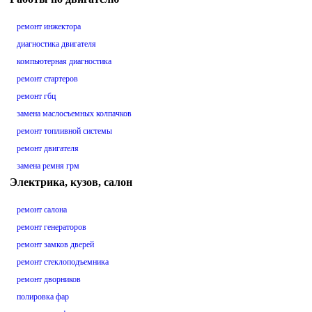
ремонт инжектора
диагностика двигателя
компьютерная диагностика
ремонт стартеров
ремонт гбц
замена маслосъемных колпачков
ремонт топливной системы
ремонт двигателя
замена ремня грм
Электрика, кузов, салон
ремонт салона
ремонт генераторов
ремонт замков дверей
ремонт стеклоподъемника
ремонт дворников
полировка фар