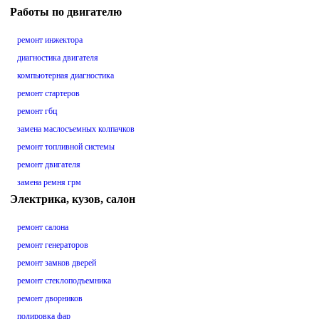
Работы по двигателю
ремонт инжектора
диагностика двигателя
компьютерная диагностика
ремонт стартеров
ремонт гбц
замена маслосъемных колпачков
ремонт топливной системы
ремонт двигателя
замена ремня грм
Электрика, кузов, салон
ремонт салона
ремонт генераторов
ремонт замков дверей
ремонт стеклоподъемника
ремонт дворников
полировка фар