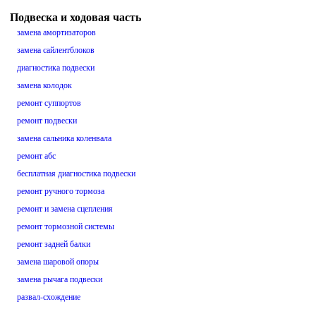
Подвеска и ходовая часть
замена амортизаторов
замена сайлентблоков
диагностика подвески
замена колодок
ремонт суппортов
ремонт подвески
замена сальника коленвала
ремонт абс
бесплатная диагностика подвески
ремонт ручного тормоза
ремонт и замена сцепления
ремонт тормозной системы
ремонт задней балки
замена шаровой опоры
замена рычага подвески
развал-схождение