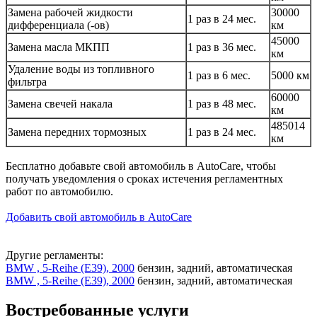
Замена рабочей жидкости
30000
1 раз в 24 мес.
дифференциала (-ов)
км
45000
Замена масла МКПП
1 раз в 36 мес.
км
Удаление воды из топливного
1 раз в 6 мес.
5000 км
фильтра
60000
Замена свечей накала
1 раз в 48 мес.
км
485014
Замена передних тормозных
1 раз в 24 мес.
км
Бесплатно добавьте свой автомобиль в AutoCare, чтобы
получать уведомления о сроках истечения регламентных
работ по автомобилю.
Добавить свой автомобиль в AutoCare
Другие регламенты:
BMW , 5-Reihe (E39), 2000
бензин, задний, автоматическая
BMW , 5-Reihe (E39), 2000
бензин, задний, автоматическая
Востребованные услуги