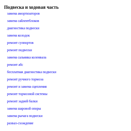
Подвеска и ходовая часть
замена амортизаторов
замена сайлентблоков
диагностика подвески
замена колодок
ремонт суппортов
ремонт подвески
замена сальника коленвала
ремонт абс
бесплатная диагностика подвески
ремонт ручного тормоза
ремонт и замена сцепления
ремонт тормозной системы
ремонт задней балки
замена шаровой опоры
замена рычага подвески
развал-схождение