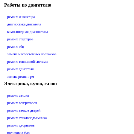
Работы по двигателю
ремонт инжектора
диагностика двигателя
компьютерная диагностика
ремонт стартеров
ремонт гбц
замена маслосъемных колпачков
ремонт топливной системы
ремонт двигателя
замена ремня грм
Электрика, кузов, салон
ремонт салона
ремонт генераторов
ремонт замков дверей
ремонт стеклоподъемника
ремонт дворников
полировка фар