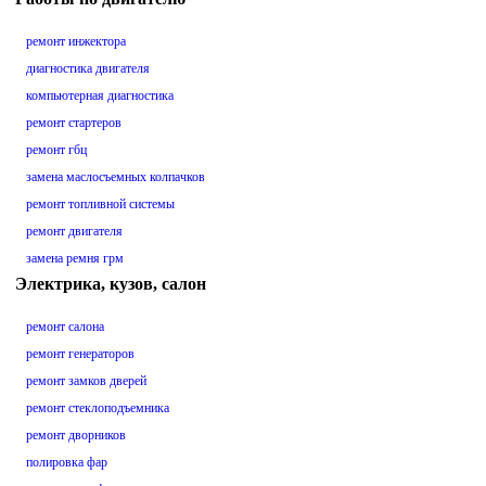
ремонт инжектора
диагностика двигателя
компьютерная диагностика
ремонт стартеров
ремонт гбц
замена маслосъемных колпачков
ремонт топливной системы
ремонт двигателя
замена ремня грм
Электрика, кузов, салон
ремонт салона
ремонт генераторов
ремонт замков дверей
ремонт стеклоподъемника
ремонт дворников
полировка фар