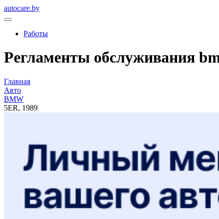
autocare.by
Работы
Регламенты обслуживания bmw
Главная
Авто
BMW
5ER, 1989