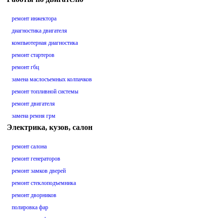
ремонт инжектора
диагностика двигателя
компьютерная диагностика
ремонт стартеров
ремонт гбц
замена маслосъемных колпачков
ремонт топливной системы
ремонт двигателя
замена ремня грм
Электрика, кузов, салон
ремонт салона
ремонт генераторов
ремонт замков дверей
ремонт стеклоподъемника
ремонт дворников
полировка фар