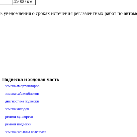
45000 км
ть уведомления о сроках истечения регламентных работ по авто
Подвеска и ходовая часть
замена амортизаторов
замена сайлентблоков
диагностика подвески
замена колодок
ремонт суппортов
ремонт подвески
замена сальника коленвала