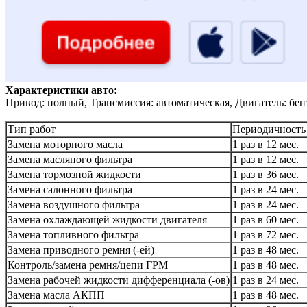
Характеристики авто:
Привод: полный, Трансмиссия: автоматическая, Двигатель: бен
Тип работ
Периодичность
Замена моторного масла
1 раз в 12 мес.
Замена масляного фильтра
1 раз в 12 мес.
Замена тормозной жидкости
1 раз в 36 мес.
Замена салонного фильтра
1 раз в 24 мес.
Замена воздушного фильтра
1 раз в 24 мес.
Замена охлаждающей жидкости двигателя
1 раз в 60 мес.
Замена топливного фильтра
1 раз в 72 мес.
Замена приводного ремня (-ей)
1 раз в 48 мес.
Контроль/замена ремня/цепи ГРМ
1 раз в 48 мес.
Замена рабочей жидкости дифференциала (-ов)
1 раз в 24 мес.
Замена масла АКПП
1 раз в 48 мес.