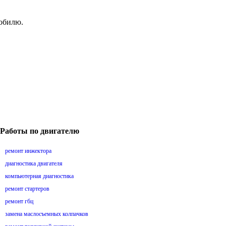
мобилю.
Работы по двигателю
ремонт инжектора
диагностика двигателя
компьютерная диагностика
ремонт стартеров
ремонт гбц
замена маслосъемных колпачков