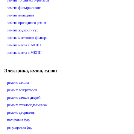
замена топливного фильтра
замена фильтра салона
замена антифриза
замена приводного ремня
замена жидкости гур
замена масляного фильтра
замена масла в АКПП
замена масла в МКПП
Электрика, кузов, салон
ремонт салона
ремонт генераторов
ремонт замков дверей
ремонт стеклоподъемника
ремонт дворников
полировка фар
регулировка фар