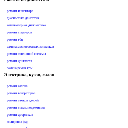
ремонт инжектора
диагностика двигателя
компьютерная диагностика
ремонт стартеров
ремонт гбц
замена маслосъемных колпачков
ремонт топливной системы
ремонт двигателя
замена ремня грм
Электрика, кузов, салон
ремонт салона
ремонт генераторов
ремонт замков дверей
ремонт стеклоподъемника
ремонт дворников
полировка фар