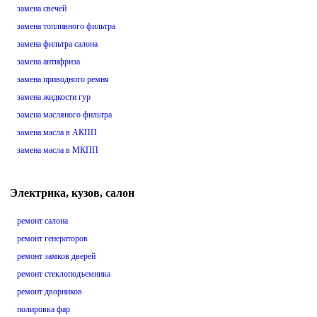
замена свечей
замена топливного фильтра
замена фильтра салона
замена антифриза
замена приводного ремня
замена жидкости гур
замена масляного фильтра
замена масла в АКПП
замена масла в МКПП
Электрика, кузов, салон
ремонт салона
ремонт генераторов
ремонт замков дверей
ремонт стеклоподъемника
ремонт дворников
полировка фар