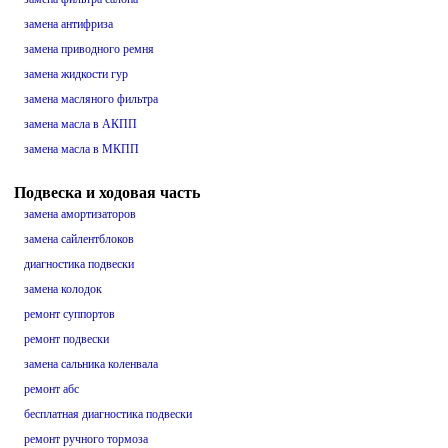
замена антифриза
замена приводного ремня
замена жидкости гур
замена масляного фильтра
замена масла в АКПП
замена масла в МКПП
Подвеска и ходовая часть
замена амортизаторов
замена сайлентблоков
диагностика подвески
замена колодок
ремонт суппортов
ремонт подвески
замена сальника коленвала
ремонт абс
бесплатная диагностика подвески
ремонт ручного тормоза