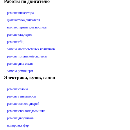
Работы по двигателю
ремонт инжектора
диагностика двигателя
компьютерная диагностика
ремонт стартеров
ремонт гбц
замена маслосъемных колпачков
ремонт топливной системы
ремонт двигателя
замена ремня грм
Электрика, кузов, салон
ремонт салона
ремонт генераторов
ремонт замков дверей
ремонт стеклоподъемника
ремонт дворников
полировка фар