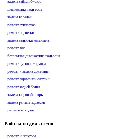
замена сайлентблоков
диагностика подвески
замена колодок
ремонт суппортов
ремонт подвески
замена сальника коленвала
ремонт абс
бесплатная диагностика подвески
ремонт ручного тормоза
ремонт и замена сцепления
ремонт тормозной системы
ремонт задней балки
замена шаровой опоры
замена рычага подвески
развал-схождение
Работы по двигателю
ремонт инжектора