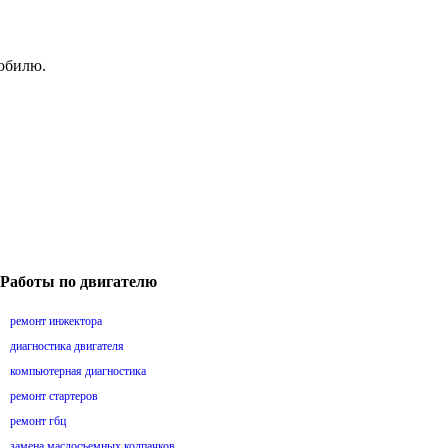
мобилю.
Работы по двигателю
ремонт инжектора
диагностика двигателя
компьютерная диагностика
ремонт стартеров
ремонт гбц
замена маслосъемных колпачков