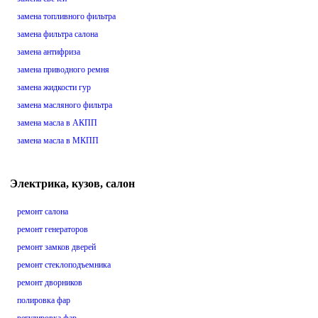
замена топливного фильтра
замена фильтра салона
замена антифриза
замена приводного ремня
замена жидкости гур
замена масляного фильтра
замена масла в АКПП
замена масла в МКПП
Электрика, кузов, салон
ремонт салона
ремонт генераторов
ремонт замков дверей
ремонт стеклоподъемника
ремонт дворников
полировка фар