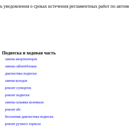
ть уведомления о сроках истечения регламентных работ по авто
Подвеска и ходовая часть
замена амортизаторов
замена сайлентблоков
диагностика подвески
замена колодок
ремонт суппортов
ремонт подвески
замена сальника коленвала
ремонт абс
бесплатная диагностика подвески
ремонт ручного тормоза