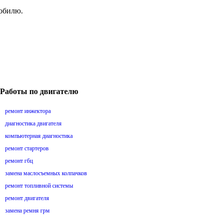
мобилю.
Работы по двигателю
ремонт инжектора
диагностика двигателя
компьютерная диагностика
ремонт стартеров
ремонт гбц
замена маслосъемных колпачков
ремонт топливной системы
ремонт двигателя
замена ремня грм