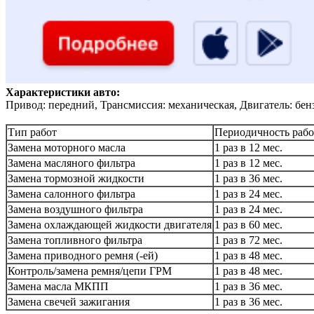
Характеристики авто:
Привод: передний, Трансмиссия: механическая, Двигатель: бен
Тип работ
Периодичность рабо
Замена моторного масла
1 раз в 12 мес.
Замена масляного фильтра
1 раз в 12 мес.
Замена тормозной жидкости
1 раз в 36 мес.
Замена салонного фильтра
1 раз в 24 мес.
Замена воздушного фильтра
1 раз в 24 мес.
Замена охлаждающей жидкости двигателя
1 раз в 60 мес.
Замена топливного фильтра
1 раз в 72 мес.
Замена приводного ремня (-ей)
1 раз в 48 мес.
Контроль/замена ремня/цепи ГРМ
1 раз в 48 мес.
Замена масла МКПП
1 раз в 36 мес.
Замена свечей зажигания
1 раз в 36 мес.