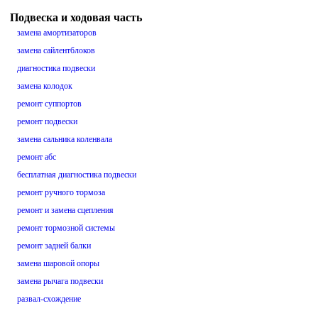
Подвеска и ходовая часть
замена амортизаторов
замена сайлентблоков
диагностика подвески
замена колодок
ремонт суппортов
ремонт подвески
замена сальника коленвала
ремонт абс
бесплатная диагностика подвески
ремонт ручного тормоза
ремонт и замена сцепления
ремонт тормозной системы
ремонт задней балки
замена шаровой опоры
замена рычага подвески
развал-схождение