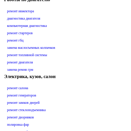
ремонт инжектора
диагностика двигателя
компьютерная диагностика
ремонт стартеров
ремонт гбц
замена маслосъемных колпачков
ремонт топливной системы
ремонт двигателя
замена ремня грм
Электрика, кузов, салон
ремонт салона
ремонт генераторов
ремонт замков дверей
ремонт стеклоподъемника
ремонт дворников
полировка фар