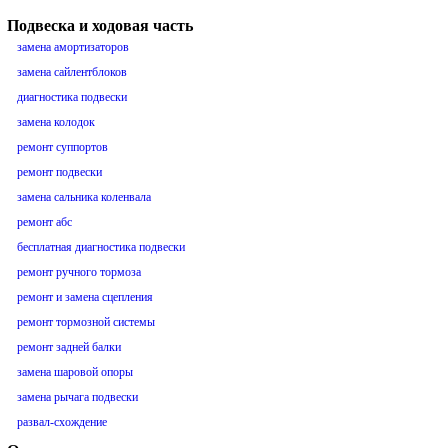
Подвеска и ходовая часть
замена амортизаторов
замена сайлентблоков
диагностика подвески
замена колодок
ремонт суппортов
ремонт подвески
замена сальника коленвала
ремонт абс
бесплатная диагностика подвески
ремонт ручного тормоза
ремонт и замена сцепления
ремонт тормозной системы
ремонт задней балки
замена шаровой опоры
замена рычага подвески
развал-схождение