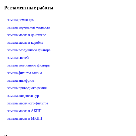
Регламентные работы
замена ремня грм
замена тормозной жидкости
замена масла в двигателе
замена масла в коробке
замена воздушного фильтра
замена свечей
замена топливного фильтра
замена фильтра салона
замена антифриза
замена приводного ремня
замена жидкости гур
замена масляного фильтра
замена масла в АКПП
замена масла в МКПП