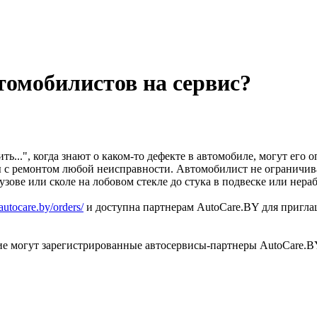
томобилистов на сервис?
ь...", когда знают о каком-то дефекте в автомобиле, могут его 
ны с ремонтом любой неисправности. Автомобилист не ограничив
кузове или сколе на лобовом стекле до стука в подвеске или нер
/autocare.by/orders/
и доступна партнерам AutoCare.BY для пригла
ие могут зарегистрированные автосервисы-партнеры AutoCare.B