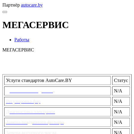
Партнёр
autocare.by
МЕГАСЕРВИС
Работы
МЕГАСЕРВИС
Услуги стандартов AutoCare.BY
Статус
Диагностика подвески
N/A
Регулировка фар
N/A
Диагностика электрики
N/A
Замена воздушного фильтра
N/A
Замена моторного масла
N/A