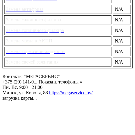
Замена антифриза
N/A
Замена салонного фильтра
N/A
Замена топливного фильтра
N/A
Замена масла в АКПП
N/A
Замена тормозной жидкости
N/A
Замена свечей зажигания
N/A
Контакты "МЕГАСЕРВИС"
+375 (29) 141-0...
Показать телефоны »
Пн.-Вс. 9:00 - 21:00
Минск, ул. Короля, 88
https://megaservice.by/
загрузка карты...