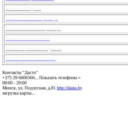
Замена антифриза
Замена салонного фильтра
Замена топливного фильтра
Замена масла в АКПП
Замена тормозной жидкости
Замена свечей зажигания
Контакты "Дасто"
+375 29 6606560...
Показать телефоны »
08:00 - 20:00
Минск, ул. Подлесная, д.81
http://dasto.by
загрузка карты...