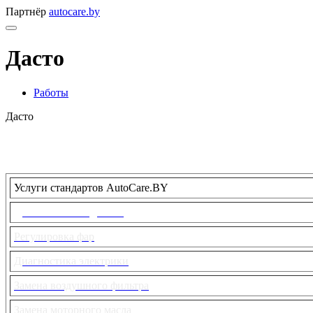
Партнёр
autocare.by
Дасто
Работы
Дасто
Услуги стандартов AutoCare.BY
Диагностика подвески
Регулировка фар
Диагностика электрики
Замена воздушного фильтра
Замена моторного масла