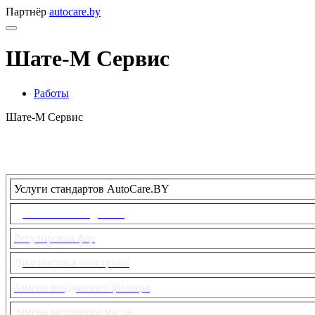
Партнёр
autocare.by
Шате-М Сервис
Работы
Шате-М Сервис
Услуги стандартов AutoCare.BY
Диагностика подвески
Регулировка фар
Диагностика электрики
Замена воздушного фильтра
Замена моторного масла