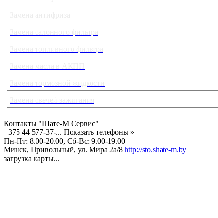
Замена антифриза
Замена салонного фильтра
Замена топливного фильтра
Замена масла в АКПП
Замена тормозной жидкости
Замена свечей зажигания
Контакты "Шате-М Сервис"
+375 44 577-37-...
Показать телефоны »
Пн-Пт: 8.00-20.00, Сб-Вс: 9.00-19.00
Минск, Привольный, ул. Мира 2а/8
http://sto.shate-m.by
загрузка карты...