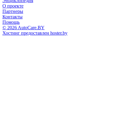
Энциклопедия
О проекте
Партнеры
Контакты
Помощь
© 2026 AutoCare.BY
Хостинг предоставлен hoster.by