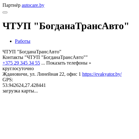
Партнёр
autocare.by
ЧТУП "БогданаТрансАвто"
Работы
ЧТУП "БогданаТрансАвто"
Контакты "ЧТУП "БогданаТрансАвто""
+375 29 345 34 55
... Показать телефоны »
круглосуточно
Ждановичи, ул. Линейная 22, офис 1
https://evakyator.by/
GPS:
53.942624,27.428441
загрузка карты...